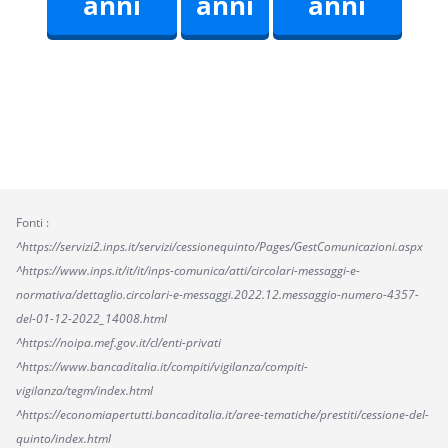
anni
anni
anni
Fonti :
^https://servizi2.inps.it/servizi/cessionequinto/Pages/GestComunicazioni.aspx
^https://www.inps.it/it/it/inps-comunica/atti/circolari-messaggi-e-
normativa/dettaglio.circolari-e-messaggi.2022.12.messaggio-numero-4357-
del-01-12-2022_14008.html
^https://noipa.mef.gov.it/cl/enti-privati
^https://www.bancaditalia.it/compiti/vigilanza/compiti-
vigilanza/tegm/index.html
^https://economiapertutti.bancaditalia.it/aree-tematiche/prestiti/cessione-del-
quinto/index.html