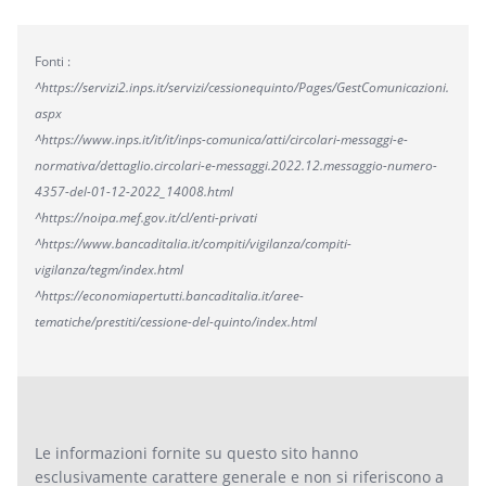
Fonti :
^https://servizi2.inps.it/servizi/cessionequinto/Pages/GestComunicazioni.
aspx
^https://www.inps.it/it/it/inps-comunica/atti/circolari-messaggi-e-
normativa/dettaglio.circolari-e-messaggi.2022.12.messaggio-numero-
4357-del-01-12-2022_14008.html
^https://noipa.mef.gov.it/cl/enti-privati
^https://www.bancaditalia.it/compiti/vigilanza/compiti-
vigilanza/tegm/index.html
^https://economiapertutti.bancaditalia.it/aree-
tematiche/prestiti/cessione-del-quinto/index.html
Le informazioni fornite su questo sito hanno
esclusivamente carattere generale e non si riferiscono a