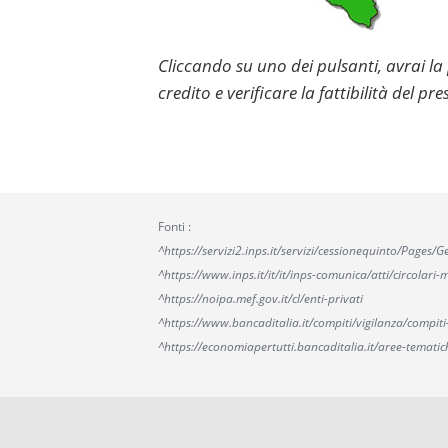
Cliccando su uno dei pulsanti, avrai la
credito e verificare la fattibilità del pre
Fonti :
^https://servizi2.inps.it/servizi/cessionequinto/Pages
^https://www.inps.it/it/it/inps-comunica/atti/circol
^https://noipa.mef.gov.it/cl/enti-privati
^https://www.bancaditalia.it/compiti/vigilanza/compiti
^https://economiapertutti.bancaditalia.it/aree-tematic