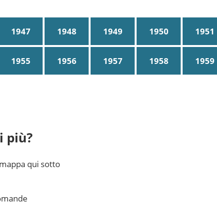
1947
1948
1949
1950
1951
1955
1956
1957
1958
1959
 più?
 mappa qui sotto
domande