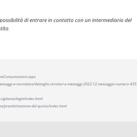
 possibilità di entrare in contatto con un intermediario del
stito
/GestComunicazioni.aspx
ari-messaggi-e-normativa/dettaglio.circolari-e-messaggi.2022.12.messaggio-numero-
-vigilanza/tegm/index.html
he/prestiti/cessione-del-quinto/index.html