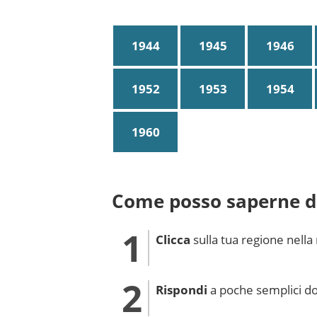
1944
1945
1946
1952
1953
1954
1960
Come posso saperne di
Clicca
sulla tua regione nella
Rispondi
a poche semplici 