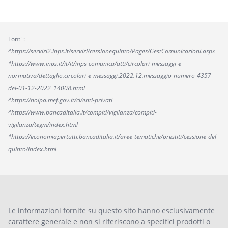
Fonti :
^https://servizi2.inps.it/servizi/cessionequinto/Pages/GestComunicazioni.aspx
^https://www.inps.it/it/it/inps-comunica/atti/circolari-messaggi-e-
normativa/dettaglio.circolari-e-messaggi.2022.12.messaggio-numero-4357-
del-01-12-2022_14008.html
^https://noipa.mef.gov.it/cl/enti-privati
^https://www.bancaditalia.it/compiti/vigilanza/compiti-
vigilanza/tegm/index.html
^https://economiapertutti.bancaditalia.it/aree-tematiche/prestiti/cessione-del-
quinto/index.html
Le informazioni fornite su questo sito hanno esclusivamente
carattere generale e non si riferiscono a specifici prodotti o