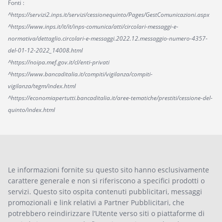
Fonti :
^https://servizi2.inps.it/servizi/cessionequinto/Pages/GestComunicazioni.aspx
^https://www.inps.it/it/it/inps-comunica/atti/circolari-messaggi-e-
normativa/dettaglio.circolari-e-messaggi.2022.12.messaggio-numero-4357-
del-01-12-2022_14008.html
^https://noipa.mef.gov.it/cl/enti-privati
^https://www.bancaditalia.it/compiti/vigilanza/compiti-
vigilanza/tegm/index.html
^https://economiapertutti.bancaditalia.it/aree-tematiche/prestiti/cessione-del-
quinto/index.html
Le informazioni fornite su questo sito hanno esclusivamente
carattere generale e non si riferiscono a specifici prodotti o
servizi. Questo sito ospita contenuti pubblicitari, messaggi
promozionali e link relativi a Partner Pubblicitari, che
potrebbero reindirizzare l’Utente verso siti o piattaforme di