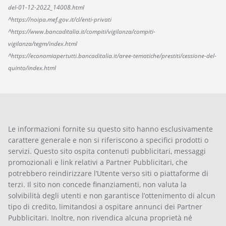
del-01-12-2022_14008.html
^https://noipa.mef.gov.it/cl/enti-privati
^https://www.bancaditalia.it/compiti/vigilanza/compiti-
vigilanza/tegm/index.html
^https://economiapertutti.bancaditalia.it/aree-tematiche/prestiti/cessione-del-
quinto/index.html
Le informazioni fornite su questo sito hanno esclusivamente
carattere generale e non si riferiscono a specifici prodotti o
servizi. Questo sito ospita contenuti pubblicitari, messaggi
promozionali e link relativi a Partner Pubblicitari, che
potrebbero reindirizzare l’Utente verso siti o piattaforme di
terzi. Il sito non concede finanziamenti, non valuta la
solvibilità degli utenti e non garantisce l’ottenimento di alcun
tipo di credito, limitandosi a ospitare annunci dei Partner
Pubblicitari. Inoltre, non rivendica alcuna proprietà né